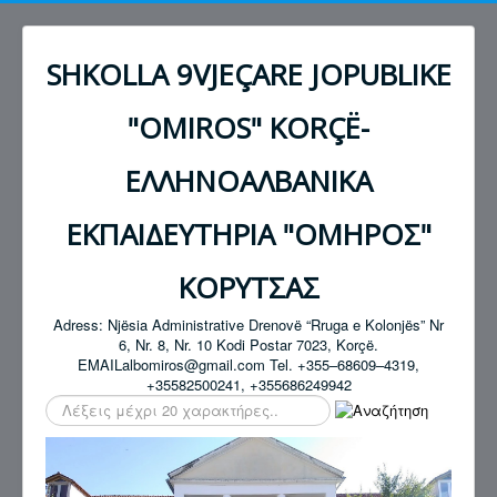
SHKOLLA 9VJEÇARE JOPUBLIKE
"OMIROS" KORÇË-
ΕΛΛΗΝΟΑΛΒΑΝΙΚΑ
ΕΚΠΑΙΔΕΥΤΗΡΙΑ "ΟΜΗΡΟΣ"
ΚΟΡΥΤΣΑΣ
Adress: Njësia Administrative Drenovë “Rruga e Kolonjës” Nr
6, Nr. 8, Nr. 10 Kodi Postar 7023, Korçë.
EMAILalbomiros@gmail.com Tel. +355–68609–4319,
+35582500241, +355686249942
Αναζήτηση...