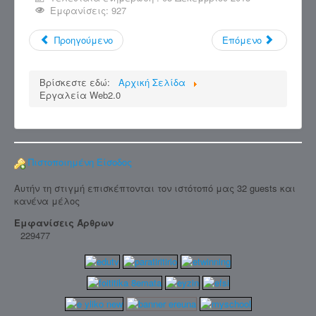
Εμφανίσεις: 927
Προηγούμενο
Επόμενο
Βρίσκεστε εδώ:
Αρχική Σελίδα
Εργαλεία Web2.0
Πιστοποιημένη Είσοδος
Αυτήν τη στιγμή επισκέπτονται τον ιστότοπό μας 32 guests και
κανένα μέλος
Εμφανίσεις Άρθρων
229477