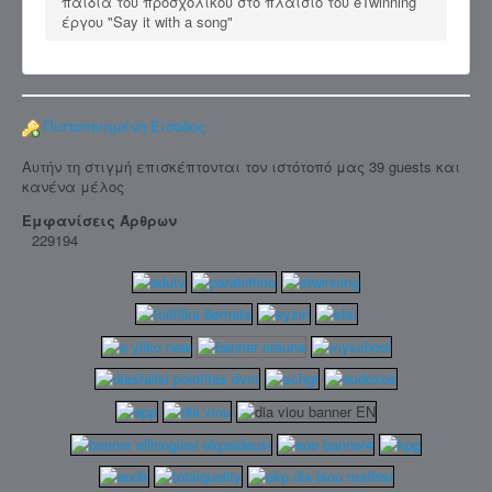
παιδιά του προσχολικού στο πλαίσιο του eTwinning
έργου "Say it with a song"
Πιστοποιημένη Είσοδος
Αυτήν τη στιγμή επισκέπτονται τον ιστότοπό μας 39 guests και
κανένα μέλος
Εμφανίσεις Άρθρων
229194