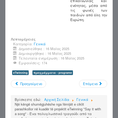
επικοινωνίας και
ενότητας, μέσα από
τις φωνές των
παιδιών από όλη την
Ευρώπη.
Λεπτομέρειες
Κατηγορία:
Γενικά
Δημοσιεύθηκε : 16 Μαϊος 2025
Δημιουργήθηκε : 16 Μαϊος 2025
Τελευταία ενημέρωση : 16 Μαϊος 2025
Εμφανίσεις: 174
eTwinning
προγράμματα - programe
Προηγούμενο
Επόμενο
Βρίσκεστε εδώ:
Αρχική Σελίδα
Γενικά
Një këngë shumëgjuhëshe nga fëmijët e ciklit
parashkollor në kuadër të projektit eTwinning "Say it with
a song" - Ένα πολυγλωσσικό τραγούδι από τα