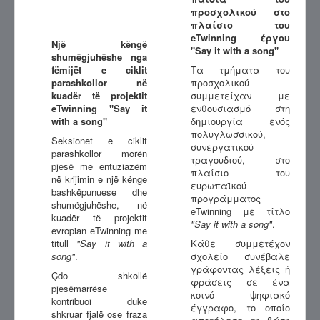
προσχολικού στο
πλαίσιο του
eTwinning έργου
Një këngë
"Say it with a song"
shumëgjuhëshe nga
fëmijët e ciklit
Τα τμήματα του
parashkollor në
προσχολικού
kuadër të projektit
συμμετείχαν με
eTwinning "Say it
ενθουσιασμό στη
with a song"
δημιουργία ενός
πολυγλωσσικού,
Seksionet e ciklit
συνεργατικού
parashkollor morën
τραγουδιού, στο
pjesë me entuziazëm
πλαίσιο του
në krijimin e një kënge
ευρωπαϊκού
bashkëpunuese dhe
προγράμματος
shumëgjuhëshe, në
eTwinning με τίτλο
kuadër të projektit
"Say it with a song"
.
evropian eTwinning me
titull
"Say it with a
Κάθε συμμετέχον
song"
.
σχολείο συνέβαλε
γράφοντας λέξεις ή
Çdo shkollë
φράσεις σε ένα
pjesëmarrëse
κοινό ψηφιακό
kontribuoi duke
έγγραφο, το οποίο
shkruar fjalë ose fraza