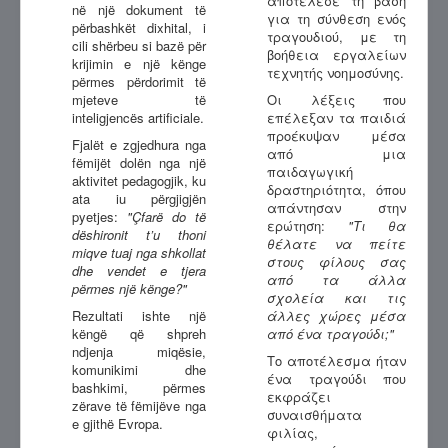
αποτέλεσε τη βάση
në një dokument të
για τη σύνθεση ενός
përbashkët dixhital, i
τραγουδιού, με τη
cili shërbeu si bazë për
βοήθεια εργαλείων
krijimin e një kënge
τεχνητής νοημοσύνης.
përmes përdorimit të
mjeteve të
Οι λέξεις που
inteligjencës artificiale.
επέλεξαν τα παιδιά
προέκυψαν μέσα
Fjalët e zgjedhura nga
από μια
fëmijët dolën nga një
παιδαγωγική
aktivitet pedagogjik, ku
δραστηριότητα, όπου
ata iu përgjigjën
απάντησαν στην
pyetjes:
"Çfarë do të
ερώτηση:
"Τι θα
dëshironit t’u thoni
θέλατε να πείτε
miqve tuaj nga shkollat
στους φίλους σας
dhe vendet e tjera
από τα άλλα
përmes një kënge?"
σχολεία και τις
Rezultati ishte një
άλλες χώρες μέσα
këngë që shpreh
από ένα τραγούδι;"
ndjenja miqësie,
Το αποτέλεσμα ήταν
komunikimi dhe
ένα τραγούδι που
bashkimi, përmes
εκφράζει
zërave të fëmijëve nga
συναισθήματα
e gjithë Evropa.
φιλίας,