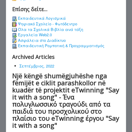
Επίσης δείτε...
Εκπαιδευτικά Λογισμικά
Ψηφιακό Σχολείο - Φωτόδεντρο
Όλα τα Σχολικά Βιβλία ανά τάξη
Εργαλεία Web2.0
Ασφάλεια στο Διαδίκτυο
Εκπαιδευτική Ρομποτική & Προγραμματισμός
Archived Articles
Σεπτέμβριος, 2022
Një këngë shumëgjuhëshe nga
fëmijët e ciklit parashkollor në
kuadër të projektit eTwinning "Say
it with a song" - Ένα
πολυγλωσσικό τραγούδι από τα
παιδιά του προσχολικού στο
πλαίσιο του eTwinning έργου "Say
it with a song"