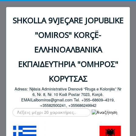
SHKOLLA 9VJEÇARE JOPUBLIKE
"OMIROS" KORÇË-
ΕΛΛΗΝΟΑΛΒΑΝΙΚΑ
ΕΚΠΑΙΔΕΥΤΗΡΙΑ "ΟΜΗΡΟΣ"
ΚΟΡΥΤΣΑΣ
Adress: Njësia Administrative Drenovë “Rruga e Kolonjës” Nr
6, Nr. 8, Nr. 10 Kodi Postar 7023, Korçë.
EMAILalbomiros@gmail.com Tel. +355–68609–4319,
+35582500241, +355686249942
Αναζήτηση...