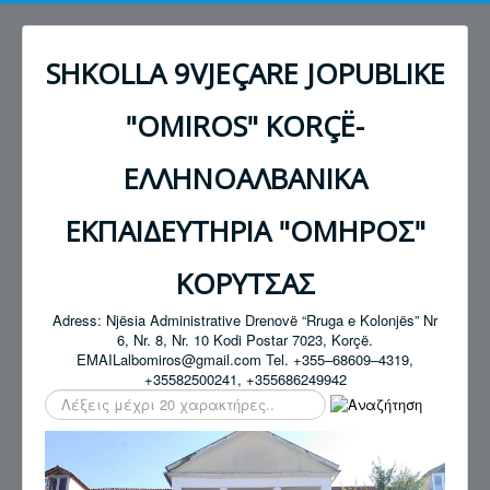
SHKOLLA 9VJEÇARE JOPUBLIKE
"OMIROS" KORÇË-
ΕΛΛΗΝΟΑΛΒΑΝΙΚΑ
ΕΚΠΑΙΔΕΥΤΗΡΙΑ "ΟΜΗΡΟΣ"
ΚΟΡΥΤΣΑΣ
Adress: Njësia Administrative Drenovë “Rruga e Kolonjës” Nr
6, Nr. 8, Nr. 10 Kodi Postar 7023, Korçë.
EMAILalbomiros@gmail.com Tel. +355–68609–4319,
+35582500241, +355686249942
Αναζήτηση...