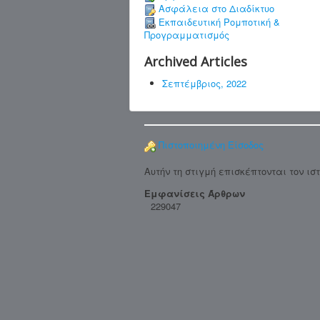
Ασφάλεια στο Διαδίκτυο
Εκπαιδευτική Ρομποτική &
Προγραμματισμός
Archived Articles
Σεπτέμβριος, 2022
Πιστοποιημένη Είσοδος
Αυτήν τη στιγμή επισκέπτονται τον ισ
Εμφανίσεις Άρθρων
229047