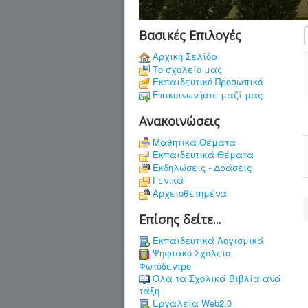
Βασικές Επιλογές
Αρχική Σελίδα
Το σχολείο μας
Εκπαιδευτικό Προσωπικό
Επικοινωνήστε μαζί μας
Ανακοινώσεις
Μαθητικά Θέματα
Εκπαιδευτικά Θέματα
Εκδηλώσεις - Δράσεις
Γενικά
Αρχειοθετημένα
Επίσης δείτε...
Εκπαιδευτικά Λογισμικά
Ψηφιακό Σχολείο -
Φωτόδεντρο
Όλα τα Σχολικά Βιβλία ανά
τάξη
Εργαλεία Web2.0