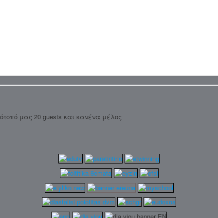
τότοπό μας 20 guests και κανένα μέλος