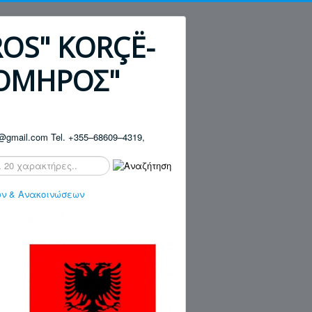
ROS" KORÇË-
"ΟΜΗΡΟΣ"
ros@gmail.com Tel. +355–68609–4319,
ων & Ανακοινώσεων