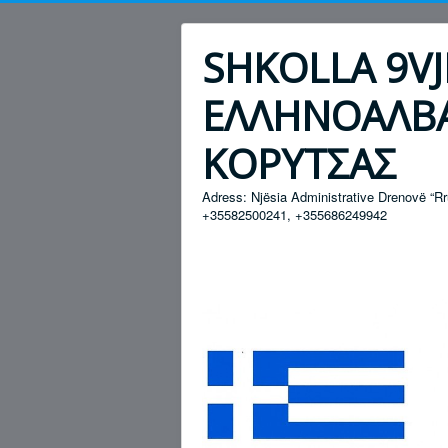
SHKOLLA 9VJ
ΕΛΛΗΝΟΑΛΒΑ
ΚΟΡΥΤΣΑΣ
Adress: Njësia Administrative Drenovë “R
+35582500241, +355686249942